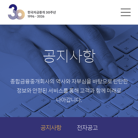
한글
ENGLISH
中文
환율/금리
시황자료
공지사항
외환환율
자금시장 동향
재정환율
채권시장 동향
콜금리
파생시장 동향
종합금융중개회사의 역사와 자부심을 바탕으로
탄탄한
레포금리
정보와 안정된 서비스를 통해 고객과 함께 미래로
채권금리
나아갑니다.
스왑금리
파생금리
공지사항
전자공고