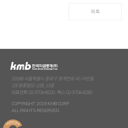
차액결제선물환
목록
외화자금
이종통화
파생시장
해외지점
소개
홍콩지점
이자율스왑
런던지점
03188 서울특별시 종로구 청계천로 41 (서린동
통화스왑
북경사무소
33) 영풍빌딩 12층, 13층
대표전화
02-3706-8200
팩스
02-3706-8280
이자율선도거래
COPYRIGHT 2019 KMB CORP.
ALL RIGHTS RESERVED.
공지사항
회사소개