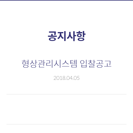
정보제공
자금시장
소개
소개
외환정보
신용콜
공지사항
자금정보
판매조건부채권
채권정보
전자단기사채
형상관리시스템 입찰공고
파생정보
기업어음
2018.04.05
채권시장
외환시장
소개
소개
채권
현물환
외화채권
MAR
CD/전단채
외환스왑